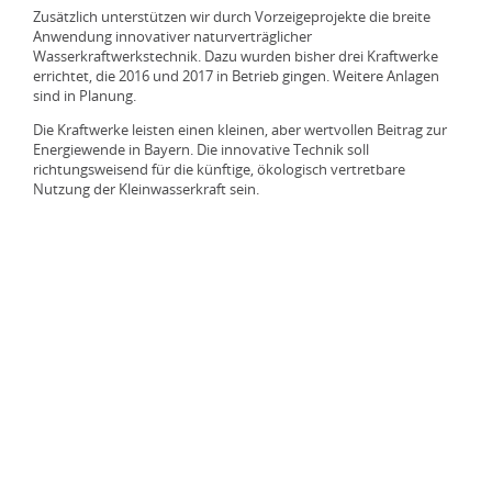
Home
Ausleitungskraftwerk
Kaplan-Turbine
Ökologische Wasserkraft
Zusätzlich unterstützen wir durch Vorzeigeprojekte die breite
Kraftwerk Postmünster
Innovative Fischwandersysteme
Hilpoltstein
Anwendung innovativer naturverträglicher
Anfahrt
Pelton-Turbine
Bewegliches Wasserkraftwerk
Innovative Fischwandersysteme
Impressum
Wasserkraftwerkstechnik. Dazu wurden bisher drei Kraftwerke
Fischschleuse Vorsperre Eixendorf
errichtet, die 2016 und 2017 in Betrieb gingen. Weitere Anlagen
Leerstetten
Durchströmturbine (Ossberger)
VLH-Turbine
Fischlift
sind in Planung.
Datenschutz
Fischabstieg Schleuse Hilpoltstein
Liebenstein
Die Kraftwerke leisten einen kleinen, aber wertvollen Beitrag zur
DIVE-Turbine
Fischschleuse
Energiewende in Bayern. Die innovative Technik soll
Elektro-Seilrechen Leinau
Mauthaus
Sitemap
richtungsweisend für die künftige, ökologisch vertretbare
Schacht-Kraftwerk
Fischaufstiegsschnecke
Nutzung der Kleinwasserkraft sein.
Postmünster
Fließgewässerkraftwerk
Elektro-Seilrechen
Rothsee I
Wasserkraftschnecke
Rothsee II
Wasserräder
Rottachsee
Silbersee
Surspeicher
Sylvenstein I